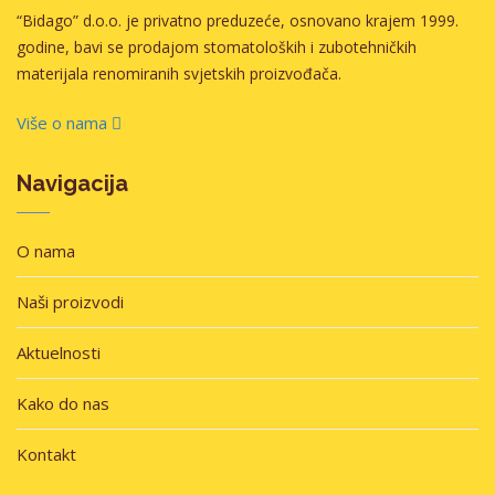
“Bidago” d.o.o. je privatno preduzeće, osnovano krajem 1999.
godine, bavi se prodajom stomatoloških i zubotehničkih
materijala renomiranih svjetskih proizvođača.
Više o nama
Navigacija
O nama
Naši proizvodi
Aktuelnosti
Kako do nas
Kontakt